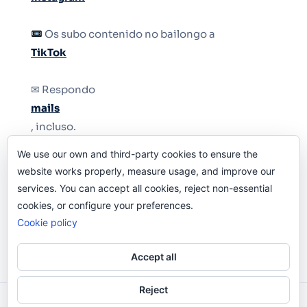
Os subo contenido no bailongo a
TikTok
✉ Respondo
mails
, incluso.
We use our own and third-party cookies to ensure the
Y si una persona no puede tener teléfono, que
website works properly, measure usage, and improve our
le quiten el teléfono.
services. You can accept all cookies, reject non-essential
cookies, or configure your preferences.
Cookie policy
Accept all
Reject