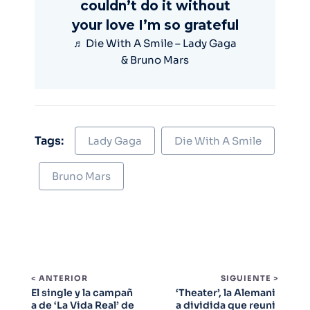
couldn’t do it without
your love I’m so grateful
♬ Die With A Smile – Lady Gaga
& Bruno Mars
Tags:
Lady Gaga
Die With A Smile
Bruno Mars
< ANTERIOR
SIGUIENTE >
El single y la campañ
‘Theater’, la Alemani
a de ‘La Vida Real’ de
a dividida que reuni