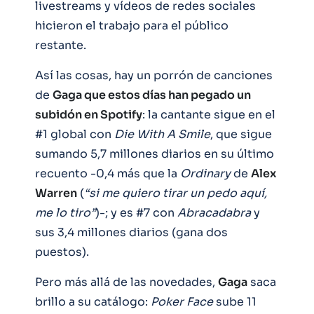
livestreams y vídeos de redes sociales
hicieron el trabajo para el público
restante.
Así las cosas, hay un porrón de canciones
de
Gaga que estos días han pegado un
subidón en Spotify
: la cantante sigue en el
#1 global con
Die With A Smile
, que sigue
sumando 5,7 millones diarios en su último
recuento -0,4 más que la
Ordinary
de
Alex
Warren
(
“si me quiero tirar un pedo aquí,
me lo tiro”
)-; y es #7 con
Abracadabra
y
sus 3,4 millones diarios (gana dos
puestos).
Pero más allá de las novedades,
Gaga
saca
brillo a su catálogo:
Poker
Face
sube 11