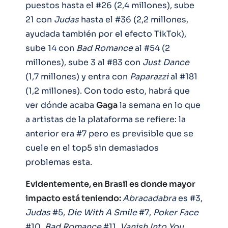
puestos hasta el #26 (2,4 millones), sube
21 con
Judas
hasta el #36 (2,2 millones,
ayudada también por el efecto TikTok),
sube 14 con
Bad
Romance
al #54 (2
millones), sube 3 al #83 con
Just
Dance
(1,7 millones) y entra con
Paparazzi
al #181
(1,2 millones). Con todo esto, habrá que
ver dónde acaba
Gaga
la semana en lo que
a artistas de la plataforma se refiere: la
anterior era #7 pero es previsible que se
cuele en el top5 sin demasiados
problemas esta.
Evidentemente, en Brasil es donde mayor
impacto está teniendo:
Abracadabra
es #3,
Judas
#5,
Die With A Smile
#7,
Poker
Face
#10,
Bad Romance
#11,
Vanish Into You