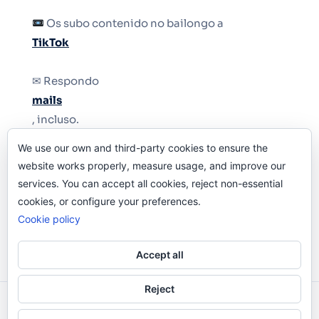
Os subo contenido no bailongo a
TikTok
✉ Respondo
mails
, incluso.
We use our own and third-party cookies to ensure the
Y si una persona no puede tener teléfono, que
website works properly, measure usage, and improve our
le quiten el teléfono.
services. You can accept all cookies, reject non-essential
cookies, or configure your preferences.
Cookie policy
Accept all
Reject
Odi O'Malley © 2016-2025. Todos Los Derechos