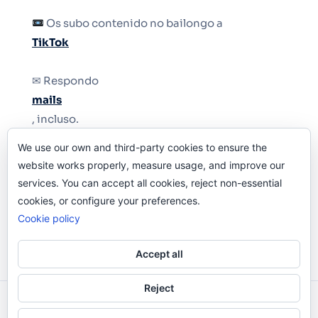
Os subo contenido no bailongo a
TikTok
✉ Respondo
mails
, incluso.
We use our own and third-party cookies to ensure the
Y si una persona no puede tener teléfono, que
website works properly, measure usage, and improve our
le quiten el teléfono.
services. You can accept all cookies, reject non-essential
cookies, or configure your preferences.
Cookie policy
Accept all
Reject
Odi O'Malley © 2016-2025. Todos Los Derechos