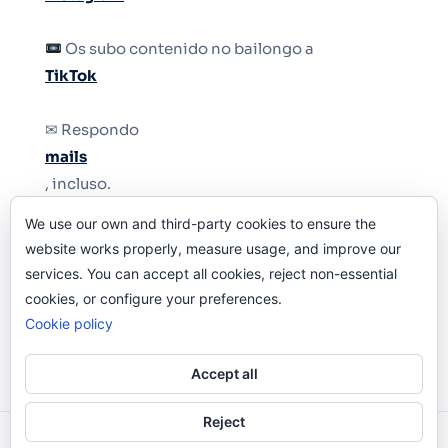
Os subo contenido no bailongo a
TikTok
✉ Respondo
mails
, incluso.
We use our own and third-party cookies to ensure the
Y si una persona no puede tener teléfono, que
website works properly, measure usage, and improve our
le quiten el teléfono.
services. You can accept all cookies, reject non-essential
cookies, or configure your preferences.
Cookie policy
Accept all
Reject