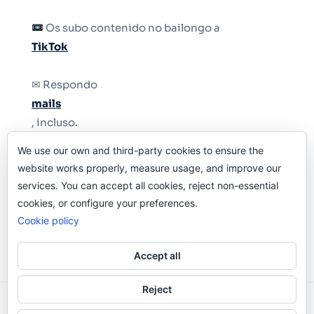
Os subo contenido no bailongo a
TikTok
✉ Respondo
mails
, incluso.
We use our own and third-party cookies to ensure the
Y si una persona no puede tener teléfono, que
website works properly, measure usage, and improve our
le quiten el teléfono.
services. You can accept all cookies, reject non-essential
cookies, or configure your preferences.
Cookie policy
Accept all
Reject
Odi O'Malley © 2016-2025. Todos Los Derechos