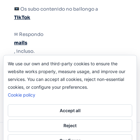
Os subo contenido no bailongo a
TikTok
✉ Respondo
mails
, incluso.
We use our own and third-party cookies to ensure the
Y si una persona no puede tener teléfono, que
website works properly, measure usage, and improve our
le quiten el teléfono.
services. You can accept all cookies, reject non-essential
cookies, or configure your preferences.
Cookie policy
Accept all
Reject
Odi O'Malley © 2016-2025. Todos Los Derechos