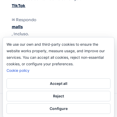
TikTok
✉ Respondo
mails
, incluso.
We use our own and third-party cookies to ensure the
Y si una persona no puede tener teléfono, que
website works properly, measure usage, and improve our
le quiten el teléfono.
services. You can accept all cookies, reject non-essential
cookies, or configure your preferences.
Cookie policy
Accept all
Reject
Odi O'Malley © 2016-2025. Todos Los Derechos
Configure
Reservados.