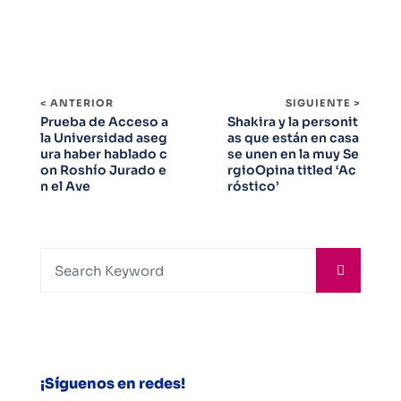
< ANTERIOR
SIGUIENTE >
Prueba de Acceso a
Shakira y la personit
la Universidad aseg
as que están en casa
ura haber hablado c
se unen en la muy Se
on Roshío Jurado e
rgioOpina titled ‘Ac
n el Ave
róstico’
¡Síguenos en redes!