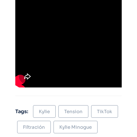
Tags:
Kylie
Tension
TikTok
Filtración
Kylie Minogue