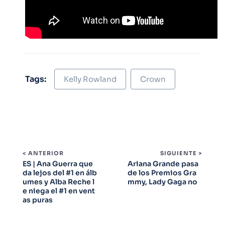
Tags:
Kelly Rowland
Crown
< ANTERIOR
SIGUIENTE >
ES | Ana Guerra que
Ariana Grande pasa
da lejos del #1 en álb
de los Premios Gra
umes y Alba Reche l
mmy, Lady Gaga no
e niega el #1 en vent
as puras