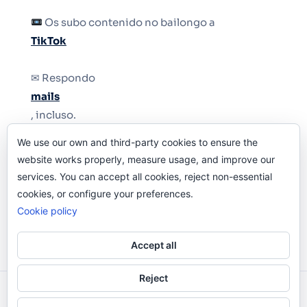
Os subo contenido no bailongo a
TikTok
✉ Respondo
mails
, incluso.
We use our own and third-party cookies to ensure the
Y si una persona no puede tener teléfono, que
website works properly, measure usage, and improve our
le quiten el teléfono.
services. You can accept all cookies, reject non-essential
cookies, or configure your preferences.
Cookie policy
Accept all
Reject
Odi O'Malley © 2016-2025. Todos Los Derechos