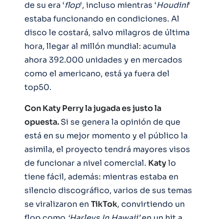
de su era ‘
flop
‘, incluso mientras ‘
Houdini
‘
estaba funcionando en condiciones. Al
disco le costará, salvo milagros de última
hora, llegar al millón mundial: acumula
ahora 392.000 unidades y en mercados
como el americano, está ya fuera del
top50.
Con Katy Perry la jugada es justo la
opuesta.
Si se genera la opinión de que
está en su mejor momento y el público la
asimila, el proyecto tendrá mayores visos
de funcionar a nivel comercial.
Katy
lo
tiene fácil, además: mientras estaba en
silencio discográfico, varios de sus temas
se viralizaron en
TikTok
, convirtiendo un
flop como
‘Harleys In Hawaii’
en un hit a