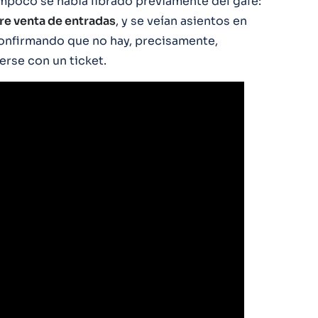
ampoco se había librado previamente del gafe:
re venta de entradas
, y se veían asientos en
confirmando que no hay, precisamente,
rse con un ticket.