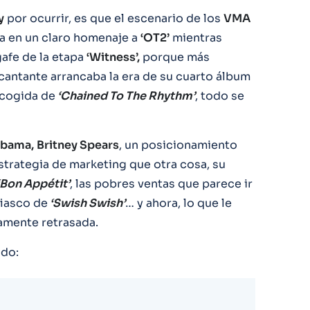
y
por ocurrir, es que el escenario de los
VMA
da en un claro homenaje a
‘OT2’
mientras
gafe de la etapa
‘Witness’,
porque más
 cantante arrancaba la era de su cuarto álbum
acogida de
‘Chained To The Rhythm’
, todo se
bama,
Britney Spears
, un posicionamiento
strategia de marketing que otra cosa, su
‘Bon Appétit’
, las pobres ventas que parece ir
fiasco de
‘Swish Swish’
… y ahora, lo que le
amente retrasada.
ado: