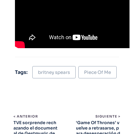
Tags:
britney spears
Piece Of Me
< ANTERIOR
SIGUIENTE >
TVE sorprende rech
‘Game Of Thrones’ v
azando el document
uelve a retrasarse, p
al de Gestmusic de
ara desesperación d