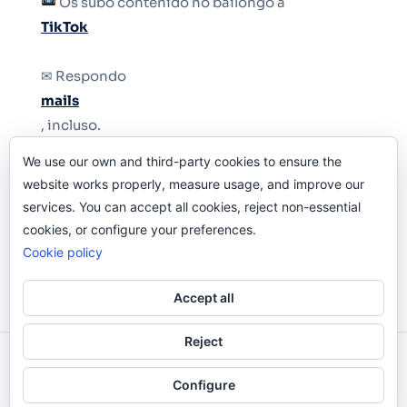
Os subo contenido no bailongo a
TikTok
✉ Respondo
mails
, incluso.
We use our own and third-party cookies to ensure the
Y si una persona no puede tener teléfono, que
website works properly, measure usage, and improve our
le quiten el teléfono.
services. You can accept all cookies, reject non-essential
cookies, or configure your preferences.
Cookie policy
Accept all
Reject
Odi O'Malley © 2016-2025. Todos Los Derechos
Configure
Reservados.