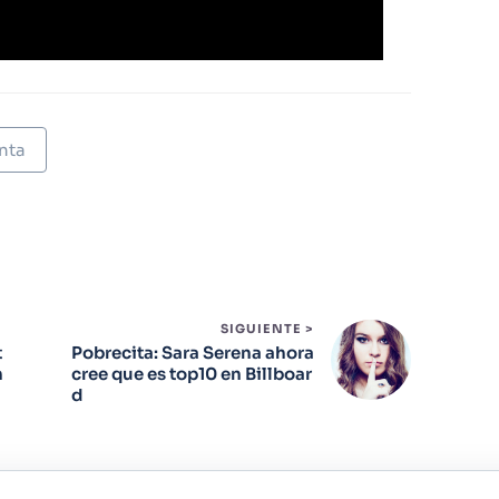
nta
SIGUIENTE >
t
Pobrecita: Sara Serena ahora
n
cree que es top10 en Billboar
d