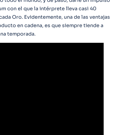
o todo el mundo, y de paso, darle un impulso
bum con el que la intérprete lleva casi 40
ficada Oro. Evidentemente, una de las ventajas
roducto en cadena, es que siempre tiende a
ena temporada.