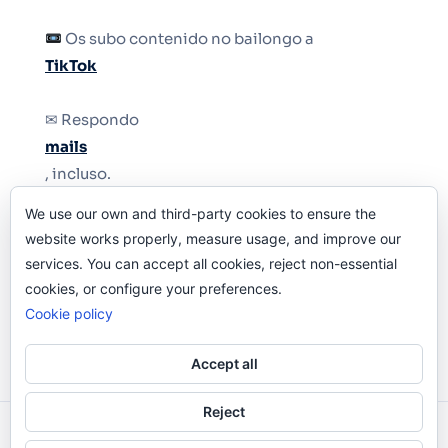
Os subo contenido no bailongo a
TikTok
✉ Respondo
mails
, incluso.
We use our own and third-party cookies to ensure the
Y si una persona no puede tener teléfono, que
website works properly, measure usage, and improve our
le quiten el teléfono.
services. You can accept all cookies, reject non-essential
cookies, or configure your preferences.
Cookie policy
Accept all
Reject
Odi O'Malley © 2016-2025. Todos Los Derechos