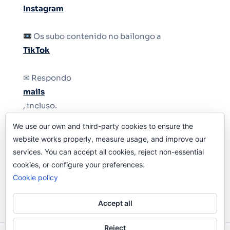
Instagram
Os subo contenido no bailongo a
TikTok
✉ Respondo
mails
, incluso.
We use our own and third-party cookies to ensure the
Y si una persona no puede tener teléfono, que
website works properly, measure usage, and improve our
le quiten el teléfono.
services. You can accept all cookies, reject non-essential
cookies, or configure your preferences.
Cookie policy
Accept all
Reject