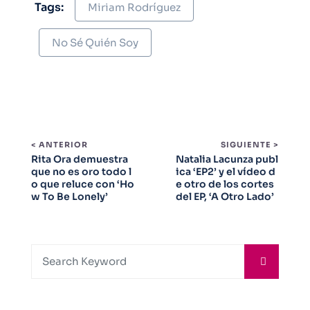
Tags:
Miriam Rodríguez
No Sé Quién Soy
< ANTERIOR
SIGUIENTE >
Rita Ora demuestra
Natalia Lacunza publ
que no es oro todo l
ica ‘EP2’ y el vídeo d
o que reluce con ‘Ho
e otro de los cortes
w To Be Lonely’
del EP, ‘A Otro Lado’