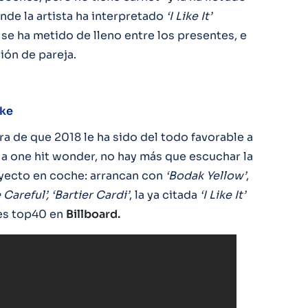
nde la artista ha interpretado
‘I Like It’
 se ha metido de lleno entre los presentes, e
ión de pareja.
oke
a de que 2018 le ha sido del todo favorable a
a one hit wonder, no hay más que escuchar la
rayecto en coche: arrancan con
‘Bodak Yellow’
,
e Careful’, ‘Bartier Cardi’
, la ya citada
‘I Like It’
es top40 en
Billboard.