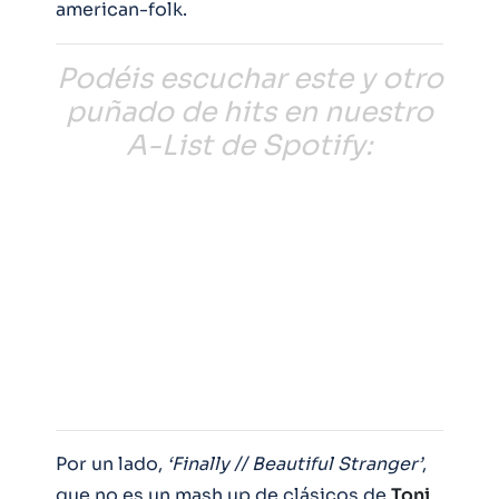
american-folk.
Podéis escuchar este y otro
puñado de hits en nuestro
A-List de Spotify:
Por un lado,
‘Finally // Beautiful Stranger’
,
que no es un mash up de clásicos de
Toni