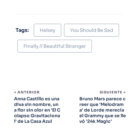
Tags:
Halsey
You Should Be Sad
Finally // Beautiful Stranger
< ANTERIOR
SIGUIENTE >
Anna Castillo es una
Bruno Mars parece c
diva sin nombre, un
reer que ‘Melodram
a flor sin olor en ‘El C
a’ de Lorde merecía
olapso Gravitaciona
el Grammy que se lle
l’ de La Casa Azul
vó ’24k Magic’