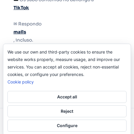
TikTok
✉ Respondo
mails
, incluso.
We use our own and third-party cookies to ensure the
Y si una persona no puede tener teléfono, que
website works properly, measure usage, and improve our
le quiten el teléfono.
services. You can accept all cookies, reject non-essential
cookies, or configure your preferences.
Cookie policy
Accept all
Reject
Odi O'Malley © 2016-2025. Todos Los Derechos
Configure
Reservados.