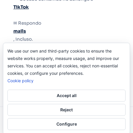
TikTok
✉ Respondo
mails
, incluso.
We use our own and third-party cookies to ensure the
Y si una persona no puede tener teléfono, que
website works properly, measure usage, and improve our
le quiten el teléfono.
services. You can accept all cookies, reject non-essential
cookies, or configure your preferences.
Cookie policy
Accept all
Reject
Odi O'Malley © 2016-2025. Todos Los Derechos
Configure
Reservados.