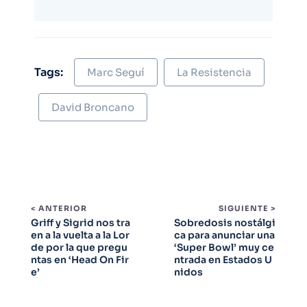
Tags:
Marc Seguí
La Resistencia
David Broncano
< ANTERIOR
SIGUIENTE >
Griff y Sigrid nos tra
Sobredosis nostálgi
en a la vuelta a la Lor
ca para anunciar una
de por la que pregu
‘Super Bowl’ muy ce
ntas en ‘Head On Fir
ntrada en Estados U
e’
nidos