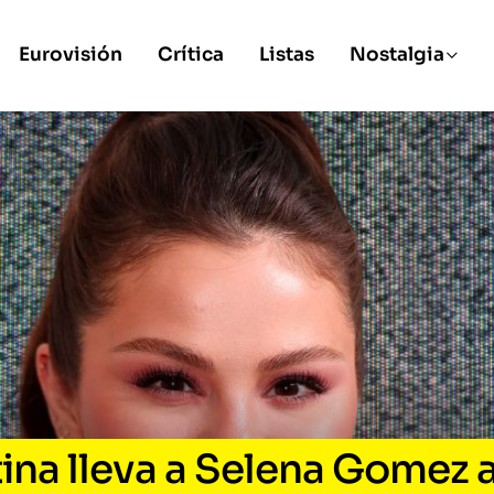
Eurovisión
Crítica
Listas
Nostalgia
tina lleva a Selena Gomez 