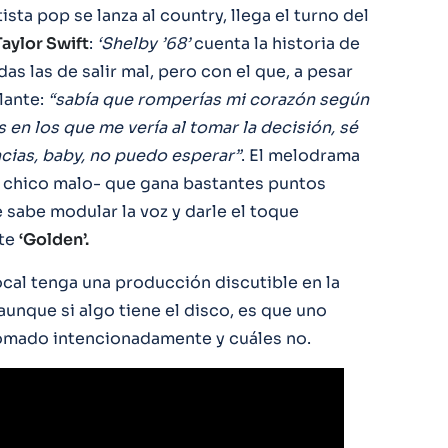
sta pop se lanza al country, llega el turno del
Taylor Swift
:
‘Shelby ’68’
cuenta la historia de
as las de salir mal, pero con el que, a pesar
lante:
“sabía que romperías mi corazón según
en los que me vería al tomar la decisión, sé
cias, baby, no puedo esperar”
. El melodrama
 chico malo- que gana bastantes puntos
 sabe modular la voz y darle el toque
rte
‘Golden’.
ocal tenga una producción discutible en la
aunque si algo tiene el disco, es que uno
omado intencionadamente y cuáles no.