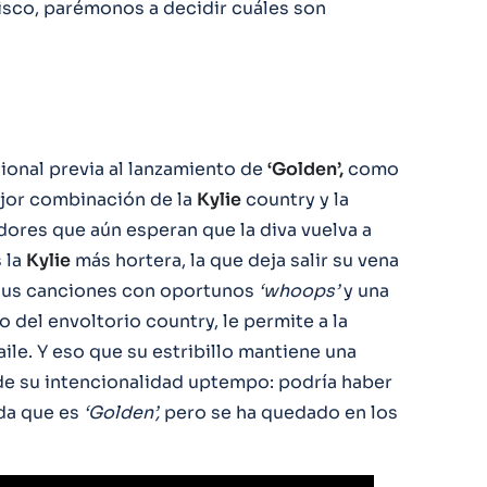
isco, parémonos a decidir cuáles son
onal previa al lanzamiento de
‘Golden’,
como
jor combinación de la
Kylie
country y la
dores que aún esperan que la diva vuelva a
s la
Kylie
más hortera, la que deja salir su vena
sus canciones con oportunos
‘whoops’
y una
 del envoltorio country, le permite a la
aile. Y eso que su estribillo mantiene una
de su intencionalidad uptempo: podría haber
ida que es
‘Golden’,
pero se ha quedado en los