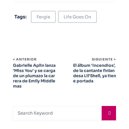
Tags:
Fergie
Life Goes On
< ANTERIOR
SIGUIENTE >
Gabrielle Aplin lanza
El álbum ‘Incendios’,
‘Miss You’ y se carga
de la cantante finlan
de un plumazo la car
desa Lil’Shell, ya tien
rera de Emily Middle
e portada
mas