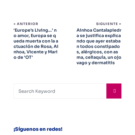
< ANTERIOR
SIGUIENTE >
‘Europe’s Living…’ n
Ainhoa Cantalapiedr
o amor, Europa se q
a se justifica explica
ueda muerta con la a
ndo que ayer estaba
ctuación de Rosa, Ai
n todos constipado
nhoa, Vicente y Mari
s, alérgicos, con as
o de ‘OT’
ma, celiaquía, un ojo
vago y dermatitis
¡Síguenos en redes!