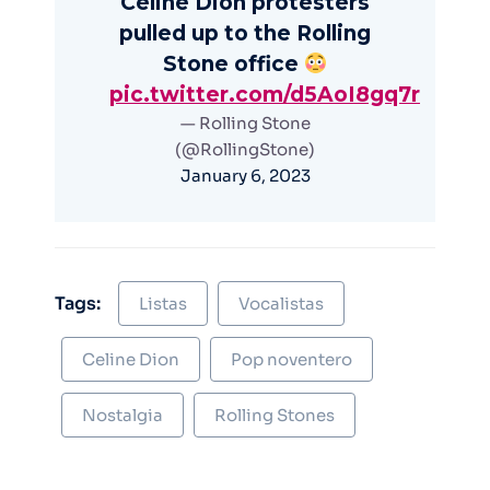
Celine Dion protesters
pulled up to the Rolling
Stone office
pic.twitter.com/d5AoI8gq7r
— Rolling Stone
(@RollingStone)
January 6, 2023
Tags:
Listas
Vocalistas
Celine Dion
Pop noventero
Nostalgia
Rolling Stones