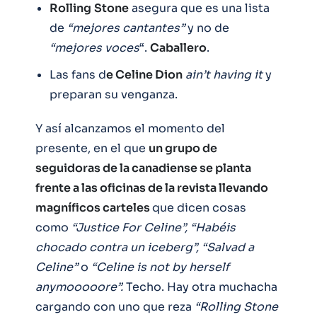
Rolling
Stone
asegura que es una lista
de
“mejores cantantes”
y no de
“mejores voces
“.
Caballero
.
Las fans d
e Celine Dion
ain’t having it
y
preparan su venganza.
Y así alcanzamos el momento del
presente, en el que
un grupo de
seguidoras de la canadiense se planta
frente a las oficinas de la revista llevando
magníficos carteles
que dicen cosas
como
“Justice For Celine”, “Habéis
chocado contra un iceberg”, “Salvad a
Celine”
o
“Celine is not by herself
anymooooore”.
Techo. Hay otra muchacha
cargando con uno que reza
“Rolling Stone