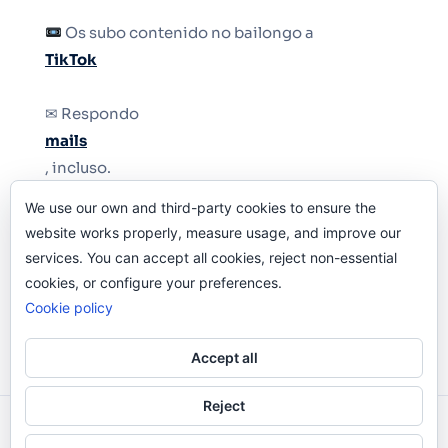
Os subo contenido no bailongo a
TikTok
✉ Respondo
mails
, incluso.
We use our own and third-party cookies to ensure the
Y si una persona no puede tener teléfono, que
website works properly, measure usage, and improve our
le quiten el teléfono.
services. You can accept all cookies, reject non-essential
cookies, or configure your preferences.
Cookie policy
Accept all
Reject
Odi O'Malley © 2016-2025. Todos Los Derechos