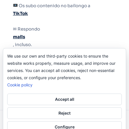
Os subo contenido no bailongo a
TikTok
✉ Respondo
mails
, incluso.
We use our own and third-party cookies to ensure the
Y si una persona no puede tener teléfono, que
website works properly, measure usage, and improve our
le quiten el teléfono.
services. You can accept all cookies, reject non-essential
cookies, or configure your preferences.
Cookie policy
Accept all
Reject
Odi O'Malley © 2016-2025. Todos Los Derechos
Configure
Reservados.