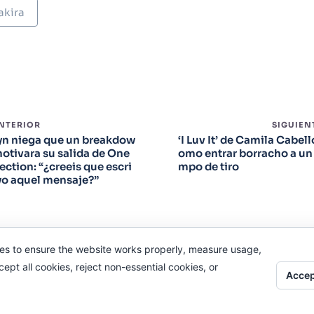
akira
ANTERIOR
SIGUIEN
yn niega que un breakdow
‘I Luv It’ de Camila Cabell
otivara su salida de One
omo entrar borracho a un
ection: “¿creeis que escri
mpo de tiro
yo aquel mensaje?”
es to ensure the website works properly, measure usage,
pt all cookies, reject non-essential cookies, or
Accep
Odi O'Malley © 2016-2025. Todos Los Derechos Reservados