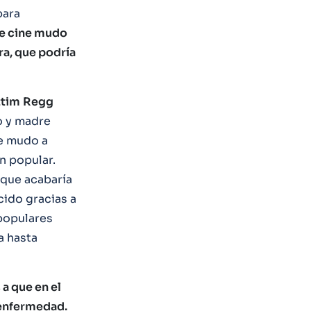
para
de cine mudo
ra, que podría
ttim
Regg
o y madre
ne mudo a
n popular.
 que acabaría
cido gracias a
 populares
a hasta
a que en el
u enfermedad.