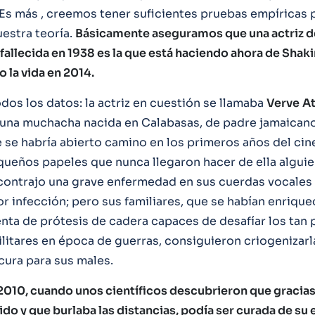
 Es más , creemos tener suficientes pruebas empíricas 
estra teoría.
Básicamente aseguramos que una actriz 
fallecida en 1938 es la que está haciendo ahora de Shaki
 la vida en 2014.
dos los datos: la actriz en cuestión se llamaba
Verve
A
a una muchacha nacida en Calabasas, de padre jamaican
e se habría abierto camino en los primeros años del ci
queños papeles que nunca llegaron hacer de ella alguie
ontrajo una grave enfermedad en sus cuerdas vocales
r infección; pero sus familiares, que se habían enrique
nta de prótesis de cadera capaces de desafíar los tan
ilitares en época de guerras, consiguieron criogenizarl
cura para sus males.
2010, cuando unos científicos descubrieron que gracias 
ido y que burlaba las distancias, podía ser curada de s