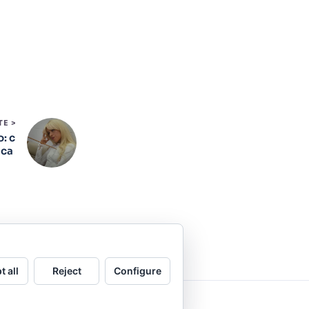
TE >
o: c
 ca
t all
Reject
Configure
.