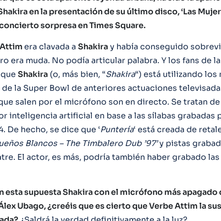
hakira en la presentación de su último disco, ‘Las Muje
n concierto sorpresa en Times Square.
 Attim
era clavada a
Shakira
y había conseguido sobreviv
ro era muda. No podía articular palabra. Y los fans de 
n que
Shakira
(o, más bien, “
Shakira
“) está utilizando lo
de la Super Bowl de anteriores actuaciones televisada
 que salen por el micrófono son en directo. Se tratan d
 inteligencia artificial en base a las sílabas grabadas
. De hecho, se dice que ‘
Puntería
‘ está creada de retal
ueños Blancos – The Timbalero Dub ’97’
y pistas graba
tre. El actor, es más, podría también haber grabado las
 esta supuesta Shakira con el micrófono más apagado 
Álex Ubago, ¿creéis que es cierto que Verbe Attim la su
cada?
¿Saldrá la verdad definitivamente a la luz?