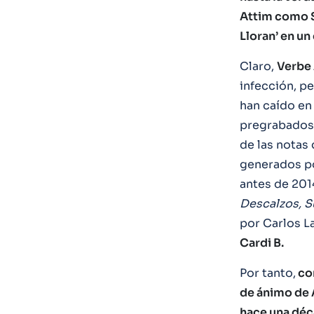
Attim como S
Lloran’ en u
Claro,
Verbe
infección, pe
han caído e
pregrabados 
de las notas
generados por
antes de 2014
Descalzos, S
por Carlos La
Cardi B.
Por tanto,
con
de ánimo de 
hace una dé