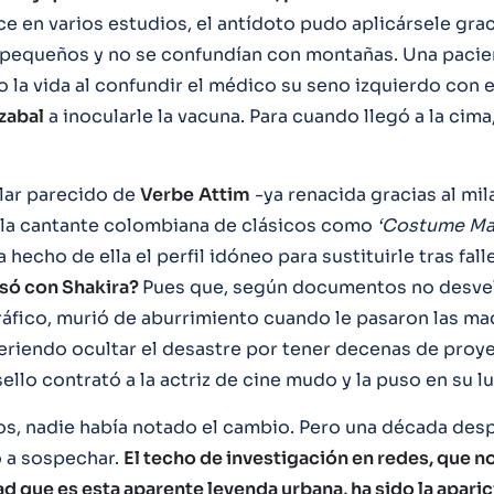
e en varios estudios, el antídoto pudo aplicársele grac
pequeños y no se confundían con montañas. Una pacien
 la vida al confundir el médico su seno izquierdo con el
zabal
a inocularle la vacuna. Para cuando llegó a la cim
lar parecido de
Verbe
Attim
-ya renacida gracias al mil
 la cantante colombiana de clásicos como
‘Costume Ma
a hecho de ella el perfil idóneo para sustituirle tras fal
só con Shakira?
Pues que, según documentos no desve
ráfico, murió de aburrimiento cuando le pasaron las m
Queriendo ocultar el desastre por tener decenas de proy
sello contrató a la actriz de cine mudo y la puso en su lu
os, nadie había notado el cambio. Pero una década desp
 a sospechar.
El techo de investigación en redes, que n
ad que es esta aparente leyenda urbana, ha sido la apari