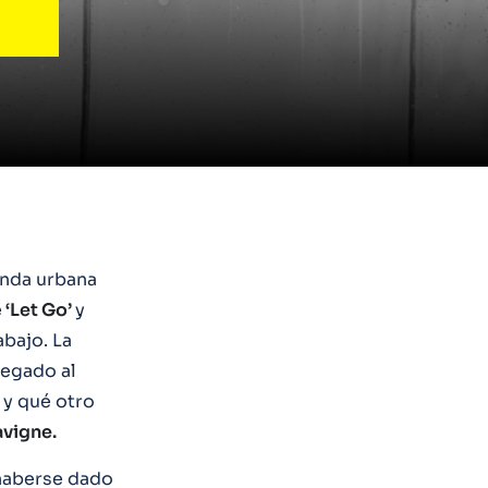
enda urbana
e
‘Let Go’
y
bajo. La
legado al
y qué otro
avigne.
 haberse dado