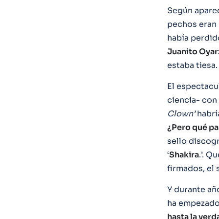
Según aparec
pechos eran 
había perdido
Juanito Oyar
estaba tiesa.
El espectacu
ciencia- con
Clown’
habrí
¿Pero qué pa
sello discog
‘
Shakira
.’. 
firmados, el 
Y durante añ
ha empezado
hasta la verd