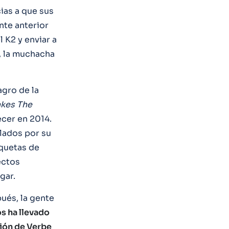
ias a que sus
te anterior
 K2 y enviar a
a, la muchacha
agro de la
kes The
lecer en 2014.
lados por su
aquetas de
ectos
gar.
ués, la gente
os ha llevado
ción de Verbe