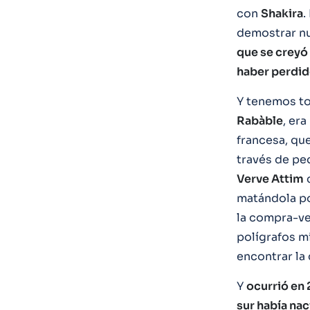
con
Shakira
.
demostrar nu
que se creyó 
haber perdido
Y tenemos to
Rabàble
, er
francesa, qu
través de pe
Verve Attim
c
matándola po
la compra-ve
polígrafos m
encontrar la 
Y
ocurrió en 
sur había nac