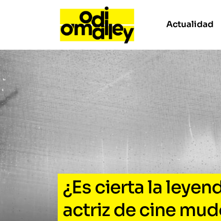
Actualidad
¿Es cierta la leyen
actriz de cine mud