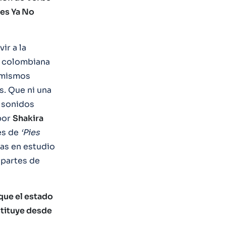
res Ya No
ir a la
la colombiana
s mismos
s. Que ni una
e sonidos
 por
Shakira
es de
‘Pies
das en estudio
 partes de
que el estado
stituye desde