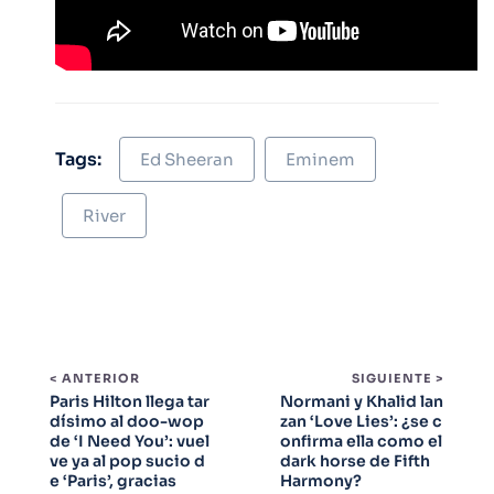
Tags:
Ed Sheeran
Eminem
River
< ANTERIOR
SIGUIENTE >
Paris Hilton llega tar
Normani y Khalid lan
dísimo al doo-wop
zan ‘Love Lies’: ¿se c
de ‘I Need You’: vuel
onfirma ella como el
ve ya al pop sucio d
dark horse de Fifth
e ‘Paris’, gracias
Harmony?