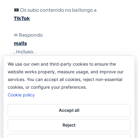
Os subo contenido no bailongo a
TikTok
✉ Respondo
mails
, incluso.
We use our own and third-party cookies to ensure the
Y si una persona no puede tener teléfono, que
website works properly, measure usage, and improve our
le quiten el teléfono.
services. You can accept all cookies, reject non-essential
cookies, or configure your preferences.
Cookie policy
Accept all
Reject
Odi O'Malley © 2016-2025. Todos Los Derechos