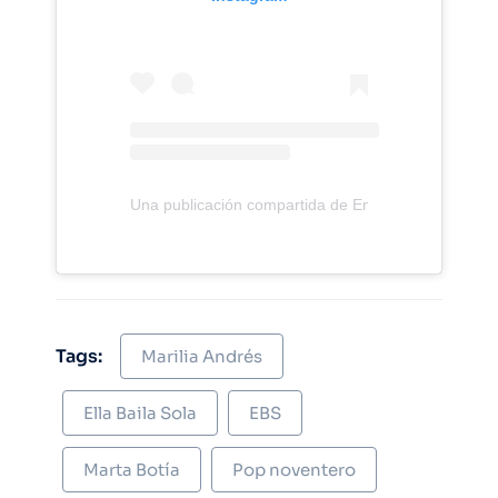
Una publicación compartida de Enjoy Coquimbo (@
Tags:
Marilia Andrés
Ella Baila Sola
EBS
Marta Botía
Pop noventero