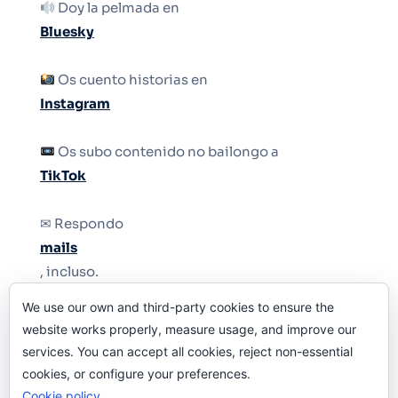
Doy la pelmada en
Bluesky
Os cuento historias en
Instagram
Os subo contenido no bailongo a
TikTok
✉ Respondo
mails
, incluso.
We use our own and third-party cookies to ensure the
Y si una persona no puede tener teléfono, que
website works properly, measure usage, and improve our
le quiten el teléfono.
services. You can accept all cookies, reject non-essential
cookies, or configure your preferences.
Cookie policy