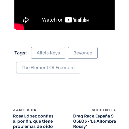
Tags:
Alicia Keys
Beyoncé
The Element Of Freedom
< ANTERIOR
SIGUIENTE >
Rosa López confies
Drag Race España S
a, por fin, que tiene
05E03 · ‘La Alfombra
problemas de oído
Rossy’