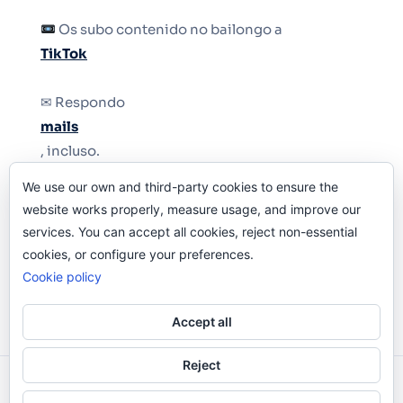
Os subo contenido no bailongo a
TikTok
✉ Respondo
mails
, incluso.
We use our own and third-party cookies to ensure the
Y si una persona no puede tener teléfono, que
website works properly, measure usage, and improve our
le quiten el teléfono.
services. You can accept all cookies, reject non-essential
cookies, or configure your preferences.
Cookie policy
Accept all
Reject
Odi O'Malley © 2016-2025. Todos Los Derechos