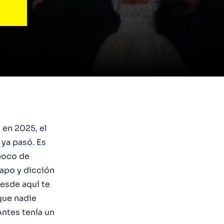
 en 2025, el
 ya pasó. Es
poco de
rapo y dicción
desde aquí te
que nadie
Antes tenía un