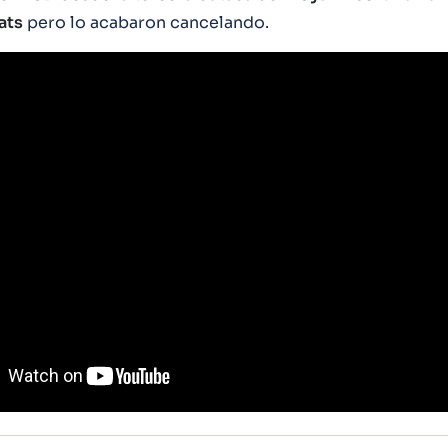
ats
pero lo acabaron cancelando.