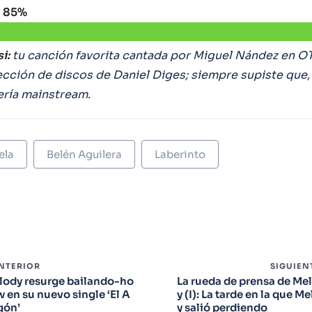
P
85%
i:
tu canción favorita cantada por Miguel Nández en OT
ección de discos de Daniel Diges; siempre supiste que, 
ería mainstream.
ela
Belén Aguilera
Laberinto
ANTERIOR
SIGUIEN
lody resurge bailando-ho
La rueda de prensa de Me
 en su nuevo single ‘El A
y (I): La tarde en la que M
gón’
y salió perdiendo