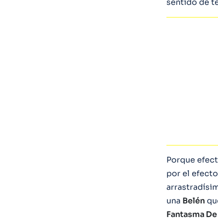
sentido de t
Porque efec
por el efect
arrastradísi
una
Belén
que
Fantasma De