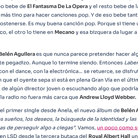
deo bebe de
El Fantasma De La Opera
y el resto bebe de 
más tino para hacer canciones pop. Y de eso bebe tant
ostenerse. Es muy buena canción pop. Porque si tiene u
co, el otro lo tiene en
Mecano
y esa bizquera da lugar a
Belén Aguilera
es que nunca parece pretender hacer al
e pegadizo. Aunque lo termine siendo. Entonces
Laber
, con el dance, con la electrónica… se retuerce, se disfru
n que el oyente sepa si está en plena Gran Vía en el últ
de algún director joven o escuchando algo que podría
i la radio no fuera más carca que
Andrew Lloyd Webber.
 el primer single desde Anela, el nuevo álbum de
Belén 
os sueños, los deseos, la búsqueda de la identidad y las
s de perseguir algo a ciegas”
. Vamos,
un poco como su
e en LSD desde la tercera butaca del
Royal Albert Hall
un