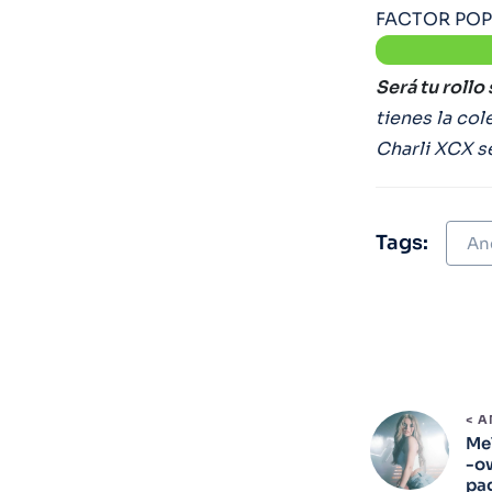
FACTOR PO
Será tu rollo s
tienes la col
Charli XCX s
Tags:
An
< 
Me
-ow
pa