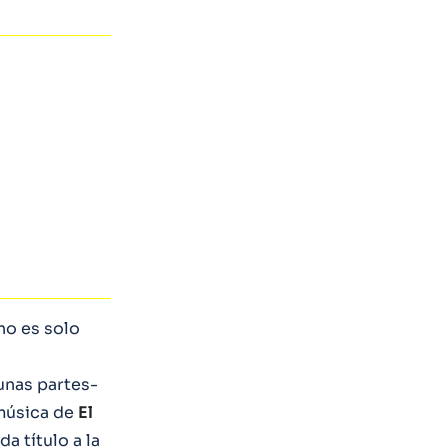
no es solo
unas partes-
 música de
El
a título a la