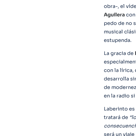
obra-, el ví
Aguilera
con 
pedo de no s
musical clási
estupenda.
La gracia de
especialment
con la lírica
desarrolla si
de modernez 
en la radio s
Laberinto es
tratará de
“l
consecuencia
será un viaj