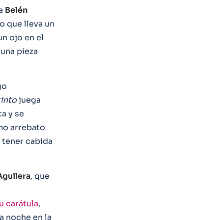
la
Belén
o que lleva un
n ojo en el
 una pieza
go
into
juega
ta y se
imo arrebato
 tener cabida
Aguilera
, que
 carátula
,
a noche en la