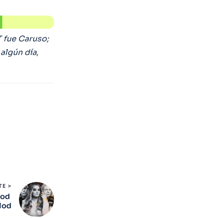
 fue Caruso;
algún día,
TE >
lod
elod