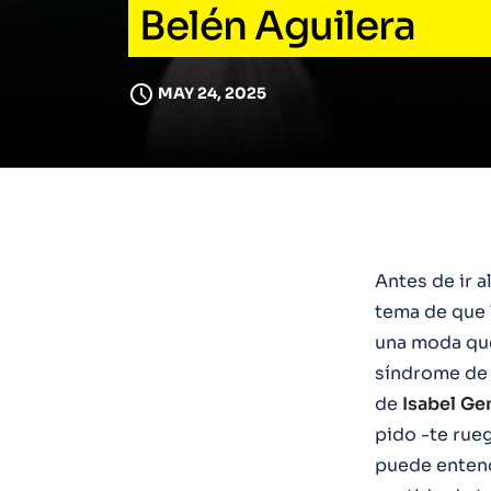
Belén Aguilera
MAY 24, 2025
Antes de ir 
tema de que 
una moda que
síndrome de 
de
Isabel
Ge
pido -te rue
puede entende