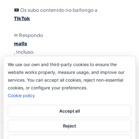
Os subo contenido no bailongo a
TikTok
✉ Respondo
mails
, incluso.
We use our own and third-party cookies to ensure the
Y si una persona no puede tener teléfono, que
website works properly, measure usage, and improve our
le quiten el teléfono.
services. You can accept all cookies, reject non-essential
cookies, or configure your preferences.
Cookie policy
Accept all
Reject
Odi O'Malley © 2016-2025. Todos Los Derechos