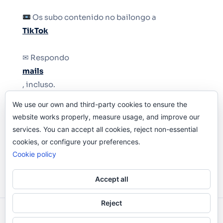
Os subo contenido no bailongo a
TikTok
✉ Respondo
mails
, incluso.
We use our own and third-party cookies to ensure the
Y si una persona no puede tener teléfono, que
website works properly, measure usage, and improve our
le quiten el teléfono.
services. You can accept all cookies, reject non-essential
cookies, or configure your preferences.
Cookie policy
Accept all
Reject
Odi O'Malley © 2016-2025. Todos Los Derechos