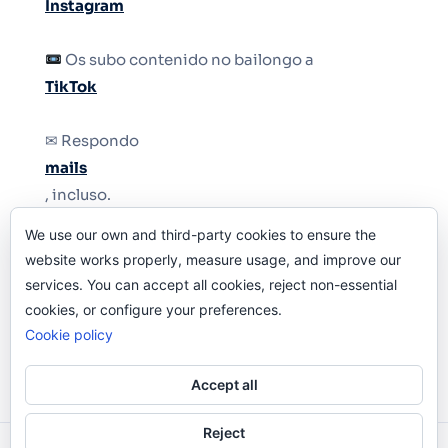
Instagram
Os subo contenido no bailongo a
TikTok
✉ Respondo
mails
, incluso.
We use our own and third-party cookies to ensure the
Y si una persona no puede tener teléfono, que
website works properly, measure usage, and improve our
le quiten el teléfono.
services. You can accept all cookies, reject non-essential
cookies, or configure your preferences.
Cookie policy
Accept all
Reject