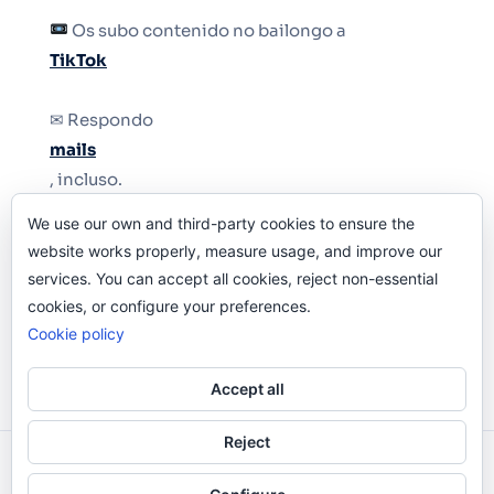
Os subo contenido no bailongo a
TikTok
✉ Respondo
mails
, incluso.
We use our own and third-party cookies to ensure the
Y si una persona no puede tener teléfono, que
website works properly, measure usage, and improve our
le quiten el teléfono.
services. You can accept all cookies, reject non-essential
cookies, or configure your preferences.
Cookie policy
Accept all
Reject
Odi O'Malley © 2016-2025. Todos Los Derechos