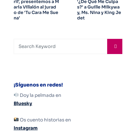
ril’, presentemos a M
‘¿De Qué Me Culpa
aría Villalón al jurad
s?’ a Guille Milkywa
o de ‘Tu Cara Me Sue
y, Ms. Nina y King Je
na’
det
¡Síguenos en redes!
Doy la pelmada en
Bluesky
Os cuento historias en
Instagram