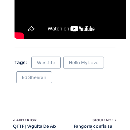
Tags:
Westlife
Hello My Love
Ed Sheeran
< ANTERIOR
SIGUIENTE >
QTTF | ‘Agüita De Ab
Fangoria confía su