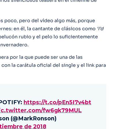
rios silenciosos teasers en el timeline de
 poco, pero del vídeo algo más, porque
rnes: en él, la cantante de clásicos como
‘I’d
elucón rubio y el pelo lo suficientemente
invernadero.
pera por la que puede ser una de las
on la carátula oficial del single y el link para
SPOTIFY:
https://t.co/pEn5I7v4bt
ic.twitter.com/fw6gk79MUL
son (@MarkRonson)
tiembre de 2018