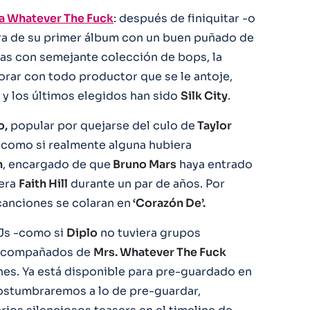
a Whatever The Fuck
: después de finiquitar -o
era de su primer álbum con un buen puñado de
rosas con semejante colección de bops, la
orar con todo productor que se le antoje,
, y los últimos elegidos han sido
Silk City
.
o,
popular por quejarse del culo de
Taylor
como si realmente alguna hubiera
n
, encargado de que
Bruno Mars
haya entrado
era
Faith Hill
durante un par de años. Por
canciones se colaran en
‘Corazón De’.
Js -como si
Diplo
no tuviera grupos
y acompañados de
Mrs. Whatever The Fuck
nes. Ya está disponible para pre-guardado en
costumbraremos a lo de pre-guardar,