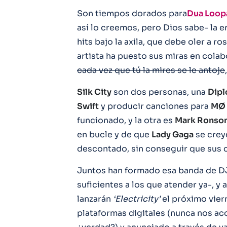
Son tiempos dorados para
Dua Loop
así lo creemos, pero Dios sabe- la 
hits bajo la axila, que debe oler a 
artista ha puesto sus miras en colab
cada vez que tú la mires se le antoje
Silk City
son dos personas, una
Dipl
Swift
y producir canciones para
MØ
funcionado, y la otra es
Mark Ronso
en bucle y de que
Lady Gaga
se crey
descontado, sin conseguir que sus 
Juntos han formado esa banda de D
suficientes a los que atender ya-, 
lanzarán
‘Electricity’
el próximo vier
plataformas digitales (nunca nos a