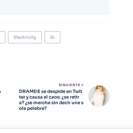
Electricity
Si
SIGUIENTE >
a
DRAMEIE se despide en Twit
ter y causa el caos: ¿se retir
a? ¿se merche sin decir une s
ole pelebre?