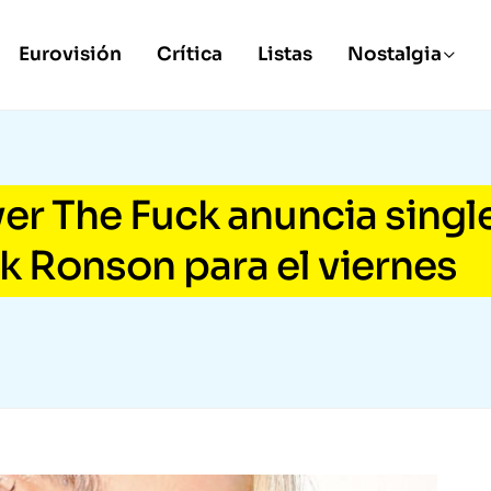
Eurovisión
Crítica
Listas
Nostalgia
r The Fuck anuncia singl
rk Ronson para el viernes