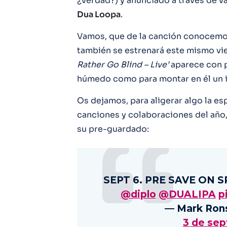
¿verdad?) y anunciado a través de va
Dua Loopa
.
Vamos, que de la canción conocemos
también se estrenará este mismo vie
Rather Go Blind – Live’
aparece con p
húmedo como para montar en él un 
Os dejamos, para aligerar algo la es
canciones y colaboraciones del año, c
su pre-guardado:
SEPT 6. PRE SAVE ON 
@diplo
@DUALIPA
p
— Mark Ron
3 de sep