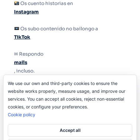
Os cuento historias en
Instagram
Os subo contenido no bailongo a
TikTok
✉ Respondo
mails
, incluso.
We use our own and third-party cookies to ensure the
Y si una persona no puede tener teléfono, que
website works properly, measure usage, and improve our
le quiten el teléfono.
services. You can accept all cookies, reject non-essential
cookies, or configure your preferences.
Cookie policy
Accept all