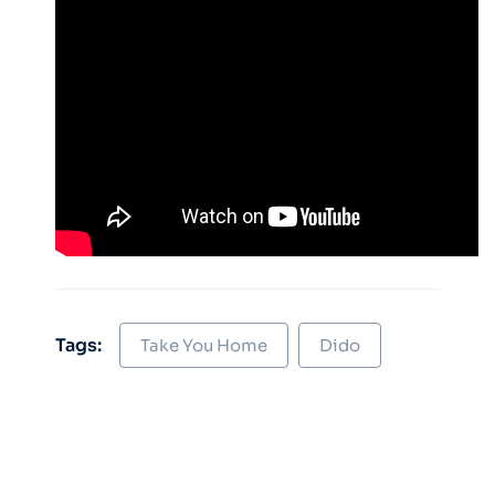
Tags:
Take You Home
Dido