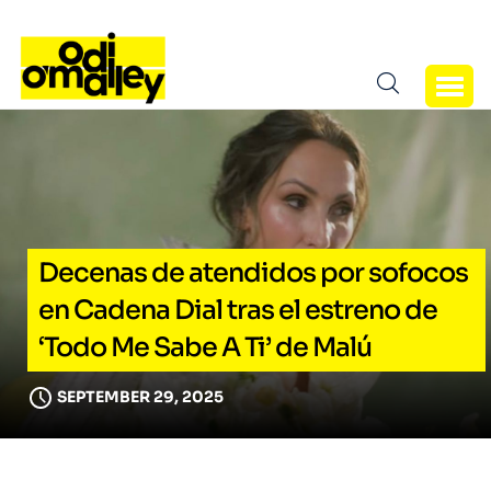
Decenas de atendidos por sofocos
en Cadena Dial tras el estreno de
‘Todo Me Sabe A Ti’ de Malú
SEPTEMBER 29, 2025