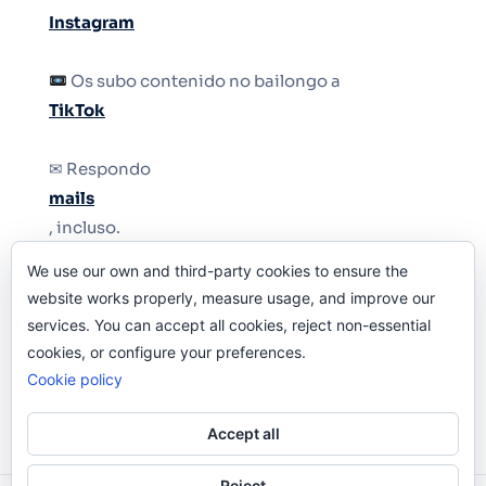
Instagram
Os subo contenido no bailongo a
TikTok
✉ Respondo
mails
, incluso.
We use our own and third-party cookies to ensure the
Y si una persona no puede tener teléfono, que
website works properly, measure usage, and improve our
le quiten el teléfono.
services. You can accept all cookies, reject non-essential
cookies, or configure your preferences.
Cookie policy
Accept all
Reject