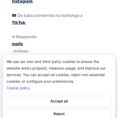
Instagram
Os subo contenido no bailongo a
TikTok
✉ Respondo
mails
, incluso.
We use our own and third-party cookies to ensure the
Y si una persona no puede tener teléfono, que
website works properly, measure usage, and improve our
le quiten el teléfono.
services. You can accept all cookies, reject non-essential
cookies, or configure your preferences.
Cookie policy
Accept all
Reject