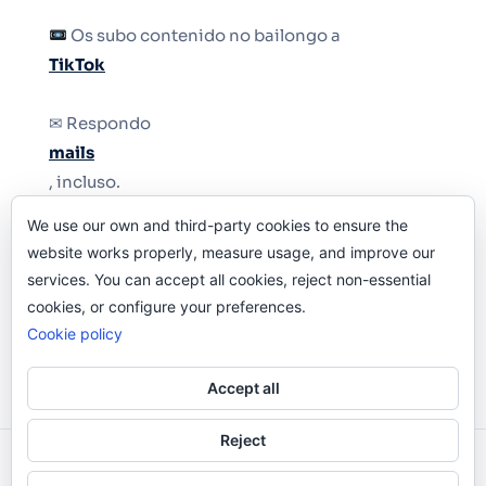
Os subo contenido no bailongo a
TikTok
✉ Respondo
mails
, incluso.
We use our own and third-party cookies to ensure the
Y si una persona no puede tener teléfono, que
website works properly, measure usage, and improve our
le quiten el teléfono.
services. You can accept all cookies, reject non-essential
cookies, or configure your preferences.
Cookie policy
Accept all
Reject
Odi O'Malley © 2016-2025. Todos Los Derechos