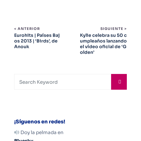
< ANTERIOR
SIGUIENTE >
Eurohits | Países Baj
Kylie celebra su 50 c
os 2013 | ‘Birds’, de
umpleaños lanzando
Anouk
el vídeo oficial de ‘G
olden’
¡Síguenos en redes!
Doy la pelmada en
Bluesky