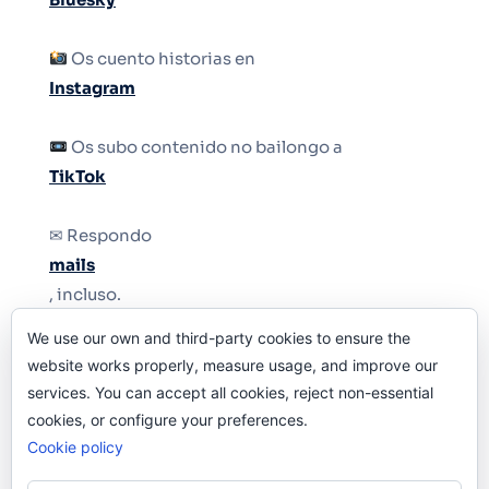
Os cuento historias en
Instagram
Os subo contenido no bailongo a
TikTok
✉ Respondo
mails
, incluso.
We use our own and third-party cookies to ensure the
Y si una persona no puede tener teléfono, que
website works properly, measure usage, and improve our
le quiten el teléfono.
services. You can accept all cookies, reject non-essential
cookies, or configure your preferences.
Cookie policy